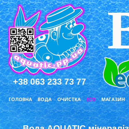
+38 063 233 73 77
ГОЛОВНА
ВОДА
ОЧИСТКА
ECO
МАГАЗИН
Вода AQUATIC мінераліз