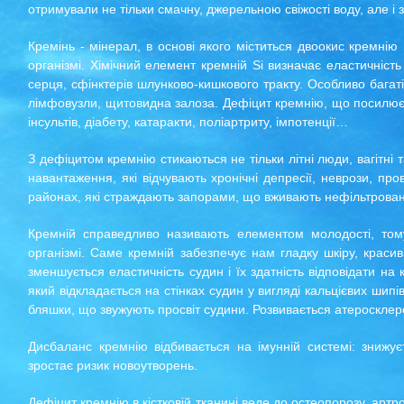
отримували не тільки смачну, джерельною свіжості воду, але і 
Кремінь - мінерал, в основі якого міститься двоокис кремнію
організмі. Хімічний елемент кремній Si визначає еластичність
серця, сфінктерів шлунково-кишкового тракту. Особливо багаті 
лімфовузли, щитовидна залоза. Дефіцит кремнію, що посилюєтьс
інсультів, діабету, катаракти, поліартриту, імпотенції…
З дефіцитом кремнію стикаються не тільки літні люди, вагітні
навантаження, які відчувають хронічні депресії, неврози, про
районах, які страждають запорами, що вживають нефільтрован
Кремній справедливо називають елементом молодості, том
організмі. Саме кремній забезпечує нам гладку шкіру, красиві
зменшується еластичність судин і їх здатність відповідати н
який відкладається на стінках судин у вигляді кальцієвих шип
бляшки, що звужують просвіт судини. Розвивається атеросклероз 
Дисбаланс кремнію відбивається на імунній системі: знижує
зростає ризик новоутворень.
Дефіцит кремнію в кістковій тканині веде до остеопорозу, артр