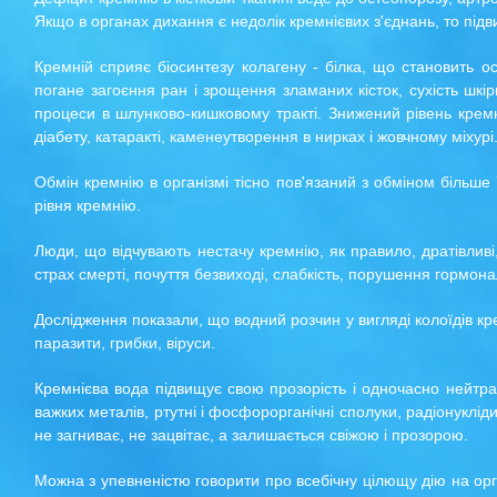
Якщо в органах дихання є недолік кремнієвих з'єднань, то підв
Кремній сприяє біосинтезу колагену - білка, що становить о
погане загоєння ран і зрощення зламаних кісток, сухість шкіри
процеси в шлунково-кишковому тракті. Знижений рівень кремн
діабету, катаракті, каменеутворення в нирках і жовчному міхурі
Обмін кремнію в організмі тісно пов'язаний з обміном більше 
рівня кремнію.
Люди, що відчувають нестачу кремнію, як правило, дратівливі,
страх смерті, почуття безвиході, слабкість, порушення гормона
Дослідження показали, що водний розчин у вигляді колоїдів кр
паразити, грибки, віруси.
Кремнієва вода підвищує свою прозорість і одночасно нейтраліз
важких металів, ртутні і фосфорорганічні сполуки, радіонуклі
не загниває, не зацвітає, а залишається свіжою і прозорою.
Можна з упевненістю говорити про всебічну цілющу дію на орг