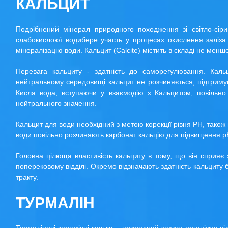
КАЛЬЦИТ
Подрібнений мінерал природного походження зі світло-сіри
слабокислоюї водибере участь у процесах окислення заліза т
мінералізацію води. Кальцит (Calcite) містить в складі не мен
Перевага кальциту - здатність до саморегулювання. Кальц
нейтральному середовищі кальцит не розчиняється, підтримую
Кисла вода, вступаючи у взаємодію з Кальцитом, повільно
нейтрального значення.
Кальцит для води необхідний з метою корекції рівня PH, також в
води повільно розчиняють карбонат кальцію для підвищення р
Головна цілюща властивість кальциту в тому, що він сприяє з
поперековому відділі. Окремо відзначають здатність кальциту
тракту.
ТУРМАЛІН