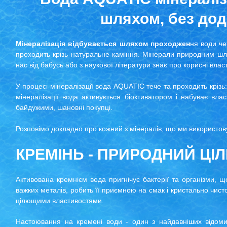
шляхом, без дод
Мінералізація відбувається шляхом проходжен
ня води че
проходить крізь натуральне каміння. Мінерали природним шля
нас від бабусь або з наукової літератури знає про корисні вла
У процесі мінералізації вода AQUATIC тече та проходить крі
мінералізації вода активується біоктиватором і набуває вл
байдужими, шановні покупці.
Розповімо докладно про кожний з мінералів, що ми використову
КРЕМІНЬ - ПРИРОДНИЙ ЦІ
Активована кремнієм вода пригнічує бактерії та організми, щ
важких металів, робить її приємною на смак і кристально чист
цілющими властивостями.
Настоювання на кремені води - один з найдавніших відоми