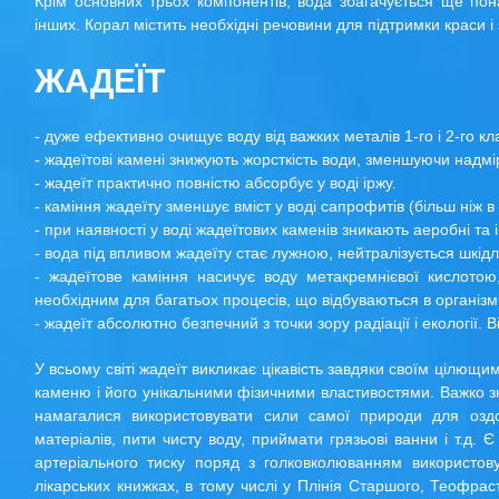
Крім основних трьох компонентів, вода збагачується ще пона
інших. Корал містить необхідні речовини для підтримки краси і 
ЖАДЕЇТ
- дуже ефективно очищує воду від важких металів 1-го і 2-го кла
- жадеїтові камені знижують жорсткість води, зменшуючи надмі
- жадеїт практично повністю абсорбує у воді іржу.
- каміння жадеїту зменшує вміст у воді сапрофитів (більш ніж в 
- при наявності у воді жадеїтових каменів зникають аеробні та і
- вода під впливом жадеїту стає лужною, нейтралізується шкід
- жадеїтове каміння насичує воду метакремнієвої кислотою
необхідним для багатьох процесів, що відбуваються в організмі
- жадеїт абсолютно безпечний з точки зору радіації і екології.
У всьому світі жадеїт викликає цікавість завдяки своїм цілющ
каменю і його унікальними фізичними властивостями. Важко з
намагалися використовувати сили самої природи для оздо
матеріалів, пити чисту воду, приймати грязьові ванни і т.д.
артеріального тиску поряд з голковколюванням використову
лікарських книжках, в тому числі у Плінія Старшого, Теофра