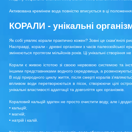
Активована кремінем вода повністю вписується в ці положення.
КОРАЛИ - унікальні організ
Як собі уявляє корали практично кожен? Зовні це скам'янілі р
Насправді, корали - древні організми з часів палеозойської ер
змінюються протягом мільйонів років. Ці унікальні створіння н
Корали є живою істотою зі своєю нервовою системою та інс
іншими представниками водного середовища, а розмножуютьс
В ході природного циклу життя, після смерті коралів з'являються
впливом води перетворюються в пісок, створюючи цілі остров
унікальні властивості адаптації та довголіття цих організмів.
Кораловий кальцій здатен не просто очистити воду, але і додат
• кальцій;
• магній;
• натрій і калій.