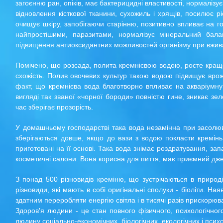
загоєнню ран, опіків, має бактерицидні властивості, нормалізує
відновлення кісткової тканини, сухожиль і хрящів, посилює рі
очищує шкіру, запобігаючи старінню, позитивно впливає на г
найпростішими, паразитами, нормалізує мінеральний балан
підвищення антиоксидантних можливостей організму при вжива
Помічено, що розсада, полита кремнієвою водою, росте краще
схожість. Полив овочевих культур такою водою підвищує врожай
факт, що кремнієва вода благотворно впливає на акваріумну 
вигляді так званої «чорної бороди» повністю гине, зникає зеле
час зберігає прозорість.
У домашньому господарстві така вода незамінна при засолюванн
зберігаються довше, якщо до вази з водою покласти кремінь
приготовані на її основі. Така вода знімає роздратування, за
косметичні салони. Вона корисна для пиття, має приємний дже
З понад 500 різновидів креміню, що зустрічаються в природі
різновиди, які мають в собі оригінальні сполуки - біоліти. Н
здатним переробляти енергію світла і в тисячі разів прискорюва
Здоров'я людини - це стан повного фізичного, психологічног
людину соціально-економічних, біологічних, екологічних і псих