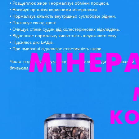
• Розщеплює жири і нормалізує обмінні процеси.
• Насичує організм корисними мінералами.
• Нормалізує кількість внутрішньо суглобової рідини.
• Поліпшує склад крові.
• Очищує стінки судин від холестеринових відкладень.
• Відновлює нормальну кислотність шлункового соку.
• Підсилює дію БАДів.
• При вмиванні відновлює еластичність шкіри.
Чиста вода - запорука міцного здоров'я людини, вживаючи в
близьким.