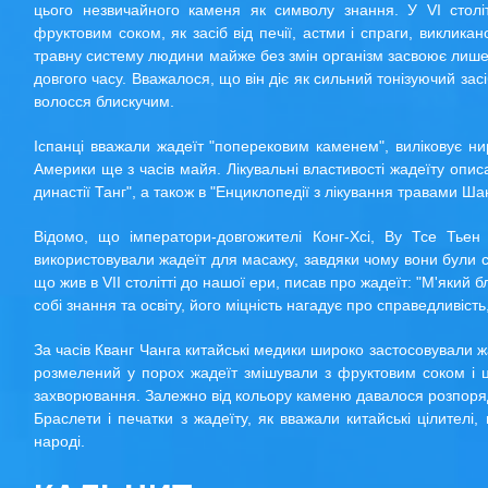
цього незвичайного каменя як символу знання. У VI століт
фруктовим соком, як засіб від печії, астми і спраги, виклик
травну систему людини майже без змін організм засвоює лише
довгого часу. Вважалося, що він діє як сильний тонізуючий зас
волосся блискучим.
Іспанці вважали жадеїт "поперековим каменем", виліковує нир
Америки ще з часів майя. Лікувальні властивості жадеїту опис
династії Танг", а також в "Енциклопедії з лікування травами Ша
Відомо, що імператори-довгожителі Конг-Хсі, Ву Тсе Тьен 
використовували жадеїт для масажу, завдяки чому вони були сп
що жив в VII столітті до нашої ери, писав про жадеїт: "М'який 
собі знання та освіту, його міцність нагадує про справедливість
За часів Кванг Чанга китайські медики широко застосовували ж
розмелений у порох жадеїт змішували з фруктовим соком і ц
захворювання. Залежно від кольору каменю давалося розпорядж
Браслети і печатки з жадеїту, як вважали китайські цілител
народі.