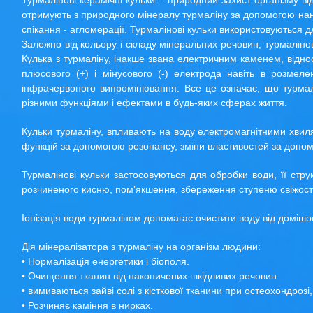
Турмалінові керамічні кульки – природний захист організму в
отримують з природного мінералу турмаліну за допомогою нан
спікання - агломерації. Турмалінові кульки використовуються д
Залежно від кольору і складу мінеральних речовин, турмалінов
Кулька з турмаліну, інакше звана електричним каменем, віднос
плюсового (+) і мінусового (-) електрода навіть в розмел
інфрачервоного випромінювання. Все це означає, що турмалін
різними функціями і ефектами в будь-яких сферах життя.
Кульки турмаліну, впливають на воду електромагнітними хвилям
функцій за допомогою резонансу, зміни властивостей за допом
Турмалінові кульки застосовуються для обробки води, її струк
розчиненого кисню, пом’якшення, збереження ступеню свіжості 
Іонізація води турмаліном допомагає очистити воду від домішок
Дія мінералізатора з турмаліну на організм людини:
• Нормалізація енергетики і біополя.
• Очищення тканин від накопичених шкідливих речовин.
• вимиваються зайві солі з кісткової тканини при остеохондрозі,
• Розчиняє каміння в нирках.